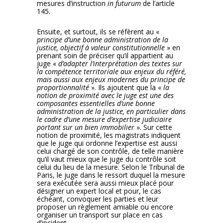
mesures d’instruction
in futurum
de l’article
145.
Ensuite, et surtout, ils se réfèrent au «
principe d’une bonne administration de la
justice, objectif à valeur constitutionnelle
» en
prenant soin de préciser qu’il appartient au
juge «
d’adapter l’interprétation des textes sur
la compétence territoriale aux enjeux du référé,
mais aussi aux enjeux modernes du principe de
proportionnalité
». Ils ajoutent que la «
la
notion de proximité avec le juge est une des
composantes essentielles d’une bonne
administration de la justice, en particulier dans
le cadre d’une mesure d’expertise judiciaire
portant sur un bien immobilier
». Sur cette
notion de proximité, les magistrats indiquent
que le juge qui ordonne l’expertise est aussi
celui chargé de son contrôle, de telle manière
qu’il vaut mieux que le juge du contrôle soit
celui du lieu de la mesure. Selon le Tribunal de
Paris, le juge dans le ressort duquel la mesure
sera exécutée sera aussi mieux placé pour
désigner un expert local et pour, le cas
échéant, convoquer les parties et leur
proposer un règlement amiable ou encore
organiser un transport sur place en cas
d’incident.