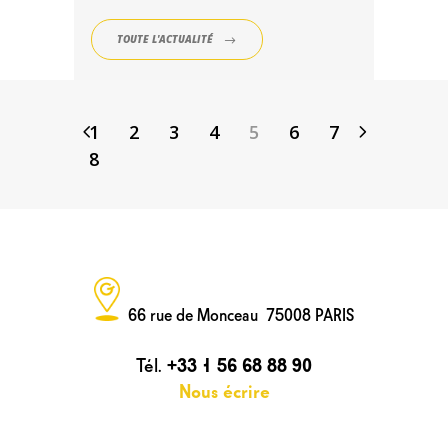
TOUTE L'ACTUALITÉ
1
2
3
4
5
6
7
8
66 rue de Monceau 75008 PARIS
Tél.
+33 1 56 68 88 90
Nous écrire